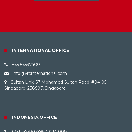
INTERNATIONAL OFFICE
+65 66537400
info@vrcinternational.com
Sultan Link, 57 Mohamed Sultan Road, #04-05,
Singapore, 238997, Singapore
INDONESIA OFFICE
(021) 4786 6496 / 3514 008